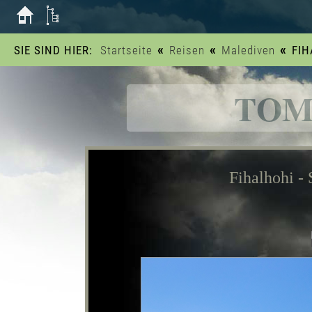
«
«
«
SIE SIND HIER:
Startseite
Reisen
Malediven
FIH
TOM
Fihalhohi -