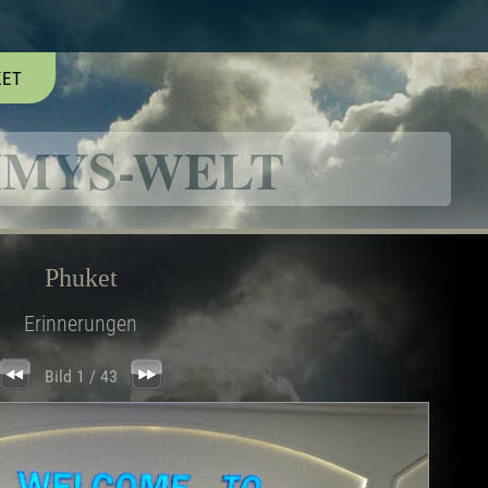
KET
MYS-WELT
Phuket
Erinnerungen
Bild 1 / 43